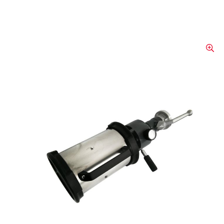
Lance combinée
La lance combinée est disponible en deux
versions. Les deux modèles se caractérisent
par leurs dimensions compactes et leur
faible poids, ce qui les rend idéaux pour
diverses applications. Leur construction
robuste garantit une utilisation fiable dans
différents environnements.