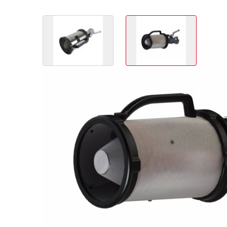
View larger image
View larger image
Variations des produits
Article no.
Produit
Raccord Stor
01.75200
M 200
55
01.75400
M 400
55