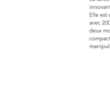
innovant
Elle est
avec 200
deux mo
compacte
manipul