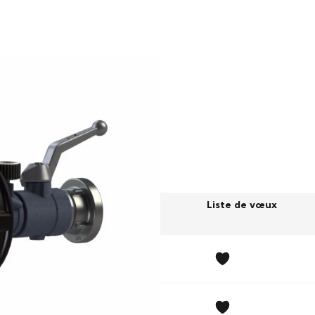
z
Prix (sans TVA)
Liste de vœux
345,00 CHF
400,00 CHF