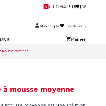
FR
|
+41 41 980 18 18
DE
Mon compte
Liste de vœux
Panier
 UNS
 à mousse moyenne
e à mousse moyenne
e à mousse moyenne est une solution