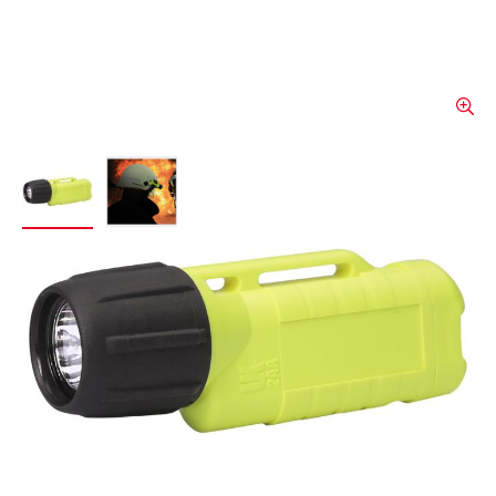
View larger image
View larger image
Lampe UK pour casque,
2AA "zone 2" e-LED ET
La lampe frontale UK 2AA ’’Zone 2’’ eLED
ET représente une solution d'éclairage