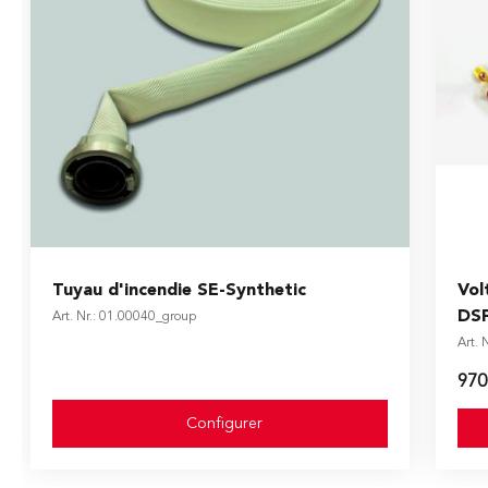
The price depends on the options chosen on the produ
Tuyau d'incendie SE-Synthetic
Vol
DS
Art. Nr.: 01.00040_group
Art. 
970
Configurer