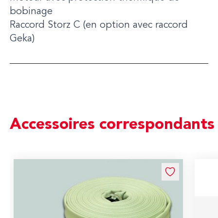
bobinage
Raccord Storz C (en option avec raccord
Geka)
Accessoires correspondants
Navigating through the elements of the carousel is possible us
Press to skip carousel
Press to go to carousel navigation