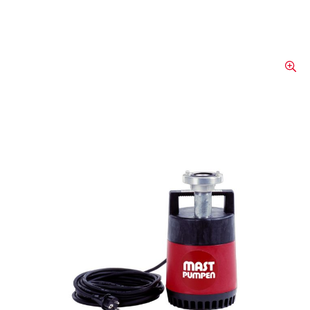
Pompe submersible Mast
K5
La pompe submersible maniable est idéale
pour une utilisation professionnelle ou
privée et convient parfaitement au drainage
des eaux usées dans les utilisations mobiles.
Il convient de souligner tout