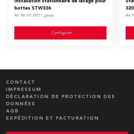
Installation stationnaire de lavage pour
Sta
bottes STW336
320
Art. Nr.: 07.32011_group
Art. 
Configurer
CONTACT
IMPRESSUM
DÉCLARATION DE PROTECTION DES
DONNÉES
AGB
EXPÉDITION ET FACTURATION