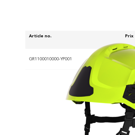
Article no.
Prix
GR1100010000-YP001
203,