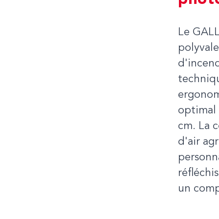
phot
Le GALL
polyvale
d'incend
techniqu
ergonomi
optimal 
cm. La c
d'air ag
personna
réfléchi
un comp