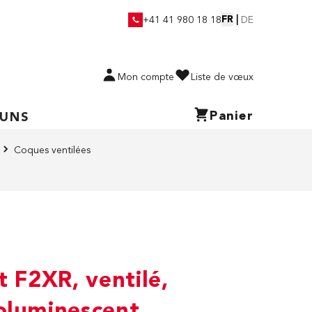
FR
|
+41 41 980 18 18
DE
Mon compte
Liste de vœux
Panier
 UNS
Coques ventilées
t F2XR, ventilé,