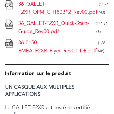
36_GALLET-
(15.76
F2XR_OPM_CH180B12_Rev00.pdf
MB)
36_GALLET-F2XR_Quick-Start-
(441.81
Guide_Rev00.pdf
kB)
36-0150-
(1.35
EMEA_F2XR_Flyer_Rev00_DE.pdf
MB)
Information sur le produit
UN CASQUE AUX MULTIPLES
APPLICATIONS
Le GALLET F2XR est testé et certifié