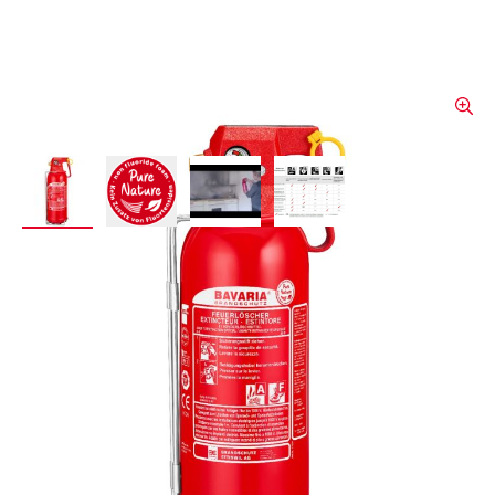
View larger image
View larger image
View larger image
View larger image
BAVARIA - Extincteur pour
feux de graisses RALLY
KITCHEN GUARD (sans
puces)