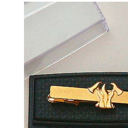
Article no.
Couleur
09.81103
or mat/brillant
Information sur le produit