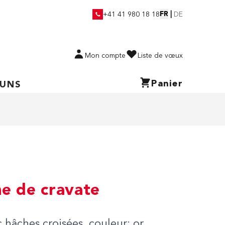
FR
|
+41 41 980 18 18
DE
Mon compte
Liste de vœux
Panier
 UNS
e de cravate
 hâches croisées, couleur: or