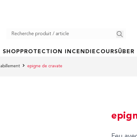
SHOP
PROTECTION INCENDIE
COURS
ÜBER
abillement
epigne de cravate
epign
Feu avec