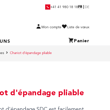
FR
|
+41 41 980 18 18
DE
Mon compte
Liste de vœux
Panier
 UNS
ues
Chariot d'épandage pliable
ot d'épandage pliable
iot d'épandage SDC est facilement