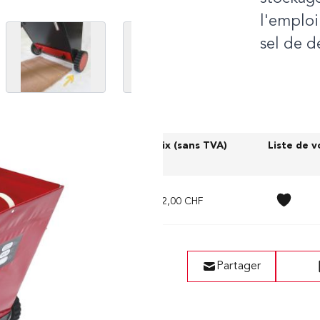
l'emploi
 image
View larger image
View larger image
View 
sel de 
H) replié (mm)
Prix (sans TVA)
Liste de 
982,00 CHF
Partager