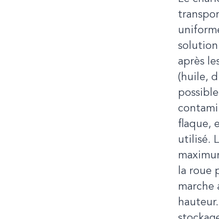
transpor
uniforme
solution
après l
(huile, 
possible
contamin
flaque, 
utilisé.
maximum
la roue
marche a
hauteur.
stockage