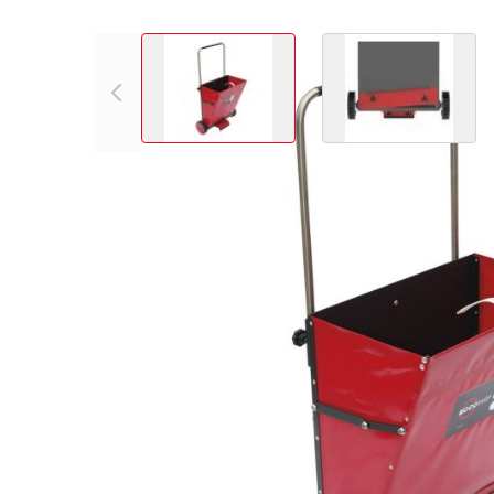
View larger image
View larger
Article no.
Poids (kg)
Dimensions (L/P/
06.35003
13
620 x 190 x 750