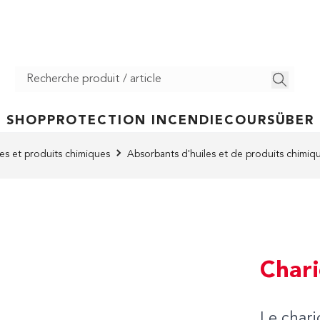
SHOP
PROTECTION INCENDIE
COURS
ÜBER
s et produits chimiques
Absorbants d'huiles et de produits chimiq
Chari
Le char