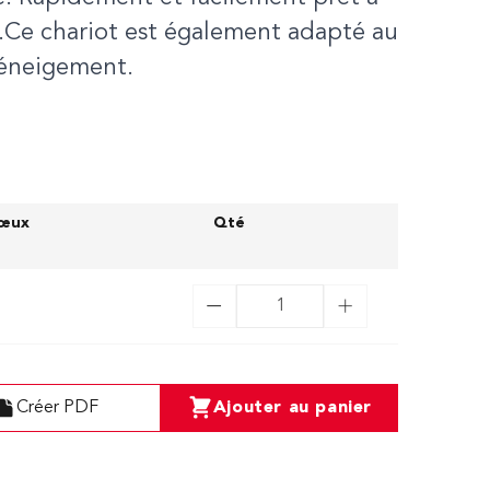
.Ce chariot est également adapté au
larger image
View larger image
View larger image
déneigement.
vœux
Qté
Créer PDF
Ajouter au panier