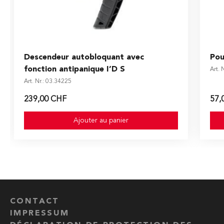
Descendeur autobloquant avec
Pou
fonction antipanique I’D S
Art. 
Art. Nr.: 03.34225
239,00 CHF
57,
Ajouter au panier
CONTACT
IMPRESSUM