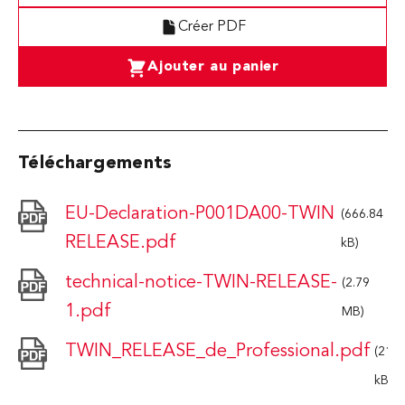
Créer PDF
Ajouter au panier
Téléchargements
EU-Declaration-P001DA00-TWIN
(666.84
RELEASE.pdf
kB)
technical-notice-TWIN-RELEASE-
(2.79
1.pdf
MB)
TWIN_RELEASE_de_Professional.pdf
(212.
kB)