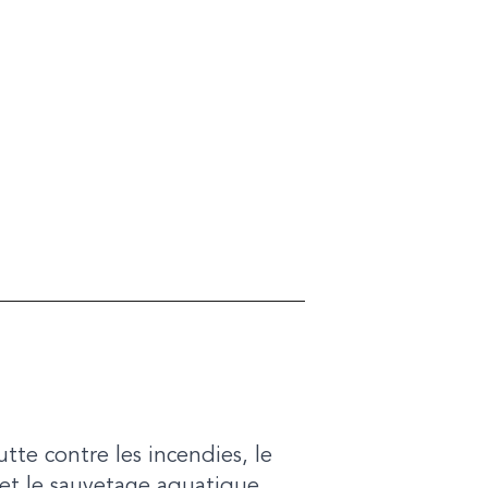
tte contre les incendies, le
 et le sauvetage aquatique.