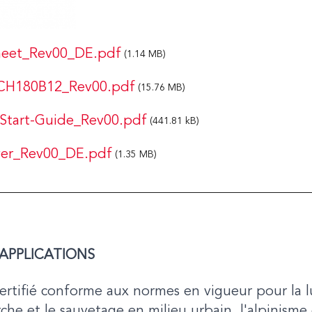
heet_Rev00_DE.pdf
(1.14 MB)
CH180B12_Rev00.pdf
(15.76 MB)
Start-Guide_Rev00.pdf
(441.81 kB)
er_Rev00_DE.pdf
(1.35 MB)
APPLICATIONS
rtifié conforme aux normes en vigueur pour la lu
che et le sauvetage en milieu urbain, l'alpinisme