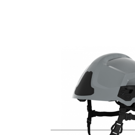
Article no.
Pri
GR2100010000-NM001
191