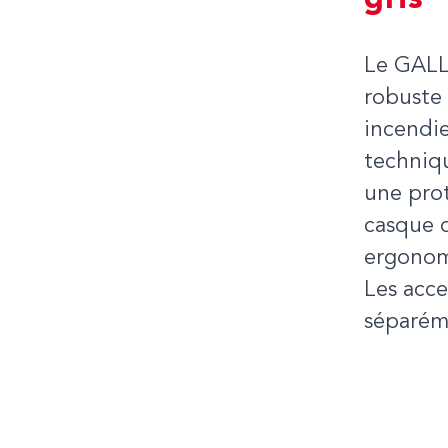
gris
Le GALL
robuste 
incendie
techniqu
une prot
casque 
ergonom
Les acc
séparém