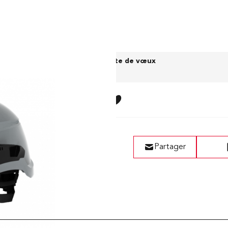
x (sans TVA)
Liste de vœux
,20 CHF
Partager