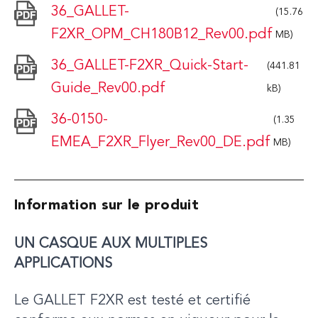
36_GALLET-
(15.76
F2XR_OPM_CH180B12_Rev00.pdf
MB)
36_GALLET-F2XR_Quick-Start-
(441.81
Guide_Rev00.pdf
kB)
36-0150-
(1.35
EMEA_F2XR_Flyer_Rev00_DE.pdf
MB)
Information sur le produit
UN CASQUE AUX MULTIPLES
APPLICATIONS
Le GALLET F2XR est testé et certifié