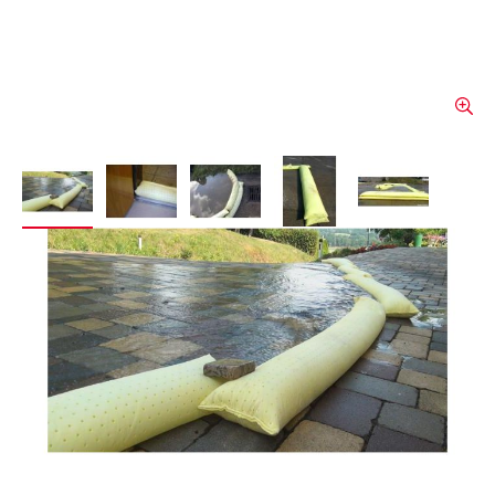
View larger image
View larger image
View larger image
View larger image
View larger 
Coussin de protection BE
WS 120
Le tuyau de protection contre l'eau BE WS
120 offre une protection efficace contre les