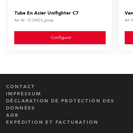
The price depends on the options chosen on the produ
The
Tube En Acier Unifighter C7
Van
Art. Nr.: 10.24003_group
Art. 
Configurer
CONTACT
IMPRESSUM
DÉCLARATION DE PROTECTION DES
DONNÉES
AGB
EXPÉDITION ET FACTURATION