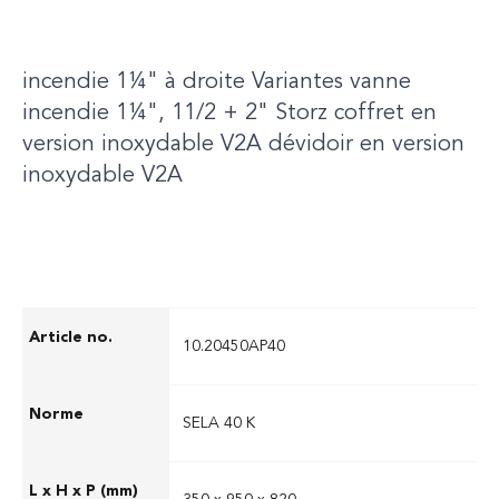
19/27mm lance avec jet polyvalent tuyau
intermédiaire avec raccord 1" vanne
incendie 1¼" à droite Variantes vanne
incendie 1¼", 11/2 + 2" Storz coffret en
version inoxydable V2A dévidoir en version
inoxydable V2A
10.20450AP40
SELA 40 K