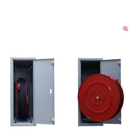
Coffret Avec Rail Coulissant
coffret en tôle d’acier avec couche de fond
1 porte rail coulissant pour dévidoir –
élément coulissant avec couche de fond
plusieurs supports à billes avec dispositif de
blocage et support de dévidoir dévidoir à
débordement arrière thermolaqué couleur
rouge tuyau poste-incendie 16/24 /