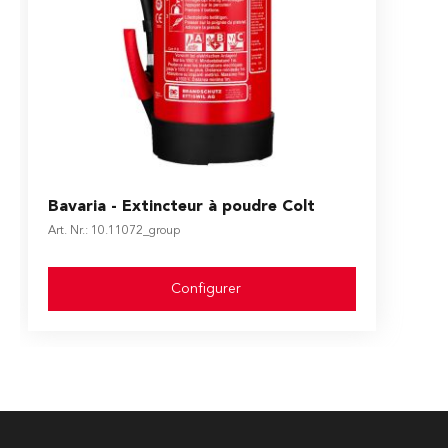
The price depends on the options chosen on the produ
Bavaria - Extincteur à poudre Colt
Art. Nr.: 10.11072_group
Configurer