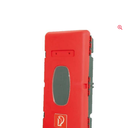
RIM-BOX / BOX DE
PROTECTION POUR
CAMIONS
Box de protection pour extincteurs –
Version camion – Box de protection pour
camions