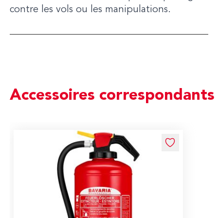
contre les vols ou les manipulations.
Accessoires correspondants
Navigating through the elements of the carousel is possible us
Press to skip carousel