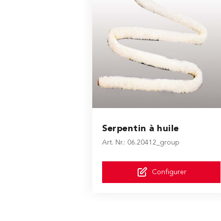
The price depends on the option
Serpentin à huile
Art. Nr.: 06.20412_group
Configurer