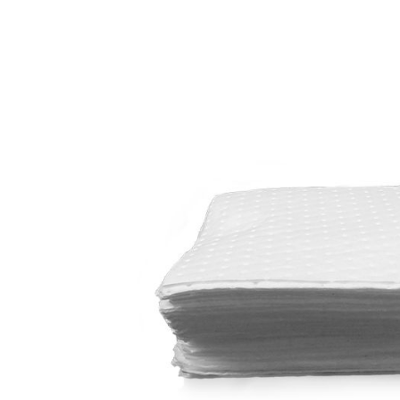
Variations des produits
Article no.
Type
Poids (kg)
Gra
06.20033
T-33
0,8
30 x
06.20333
T-333
1,5
30 x