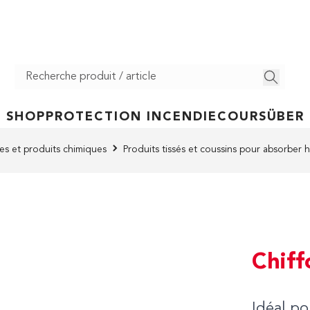
SHOP
PROTECTION INCENDIE
COURS
ÜBER
s et produits chimiques
Produits tissés et coussins pour absorber 
Chiff
Idéal po