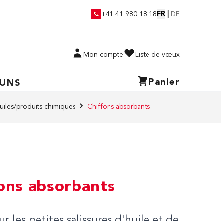
FR
|
+41 41 980 18 18
DE
Mon compte
Liste de vœux
Panier
 UNS
huiles/produits chimiques
Chiffons absorbants
ons absorbants
ur les petites salissures d'huile et de