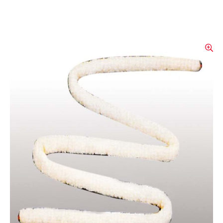
Serpentin à huile
Sert à encercler des machines et des
systèmes fortement lubrifiés, à délimiter des
fuites importantes par la pose d'un collier
de fuite et à sécuriser le transport de
récipients.