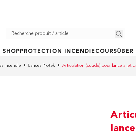
SHOP
PROTECTION INCENDIE
COURS
ÜBER
es incendie
Lances Protek
Articulation (coude) pour lance à jet c
Artic
lance