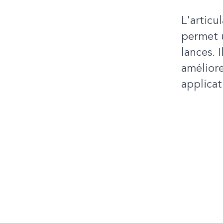
L'articu
permet u
lances. 
améliore
applicat