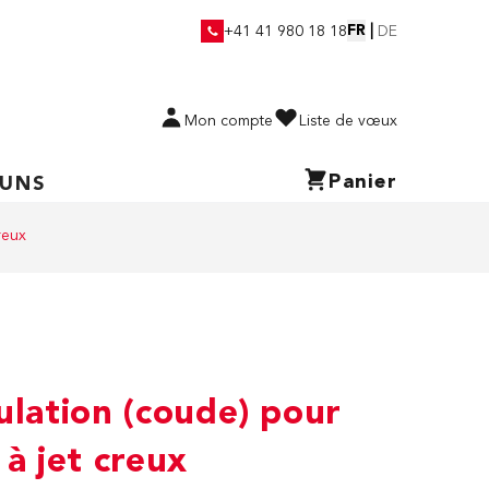
FR
|
+41 41 980 18 18
DE
Mon compte
Liste de vœux
Panier
 UNS
reux
ulation (coude) pour
 à jet creux