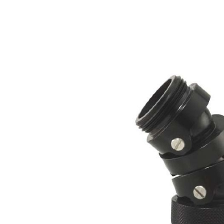
Variations des produits
Article no.
Raccord
01.70186
1" (Protek 150 l)
01.70187
1 1/2" ( Protek 475 l)