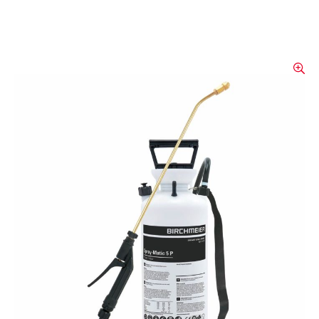
Pulvérisateur à pression
Birchmeier Matic 5P
Pulvérisateur à pression avec armatures en
laiton pour une utilisation universelle et/ou
industrielle.