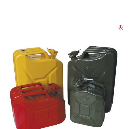
BIDON D'ESSENCE EN
TÔLE D'ACIER
Empilable, homologation UN, pour le
transport de marchandises dangereuses
selon GGVS.