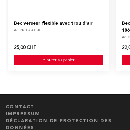
Bec verseur flexible avec trou d'air
Bec
18
Art. Nr.: 04.41810
Art. 
25,00 CHF
22,
Ajouter au panier
CONTACT
IMPRESSUM
DÉCLARATION DE PROTECTION DES
DONNÉES