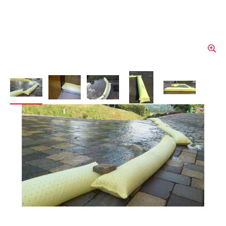
View larger image
View larger image
View larger image
View larger image
View larger 
Coussin de protection BE
WS 120
Le tuyau de protection contre l'eau BE WS
120 offre une protection efficace contre les