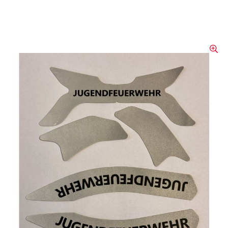
Autocollants gris
'Jugendfeuerwehr', lot de
5
Lot de 5 autocollants réfléchissants pour
personnaliser le casque F2XR avec
l'inscription: JUGENDFEUERWEHR. Grâce à
son impression noire