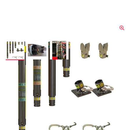
View larger image
View larger image
View larger image
Set de base Paratech
Le kit PARATECH Basic constitue une
approche idéale pour découvrir l'univers
des techniques de sauvetage. Il offre une