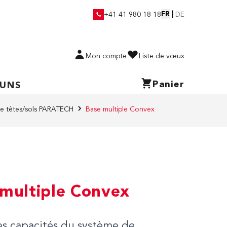
FR
|
+41 41 980 18 18
DE
Mon compte
Liste de vœux
Panier
 UNS
de têtes/sols PARATECH
Base multiple Convex
 multiple Convex
les capacités du système de