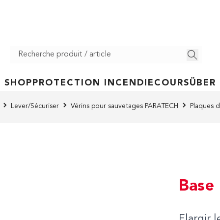
SHOP
PROTECTION INCENDIE
COURS
ÜBER
Lever/Sécuriser
Vérins pour sauvetages PARATECH
Plaques 
Base
Elargir 