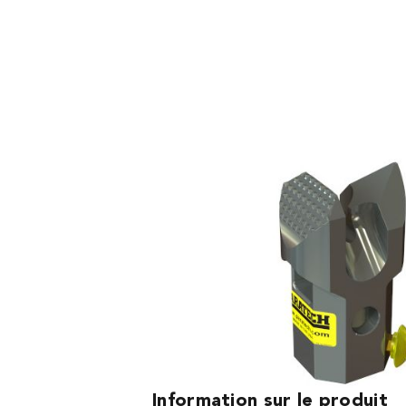
Article no.
Prix (sans TVA)
22-796269
445,00 CHF
Information sur le produit