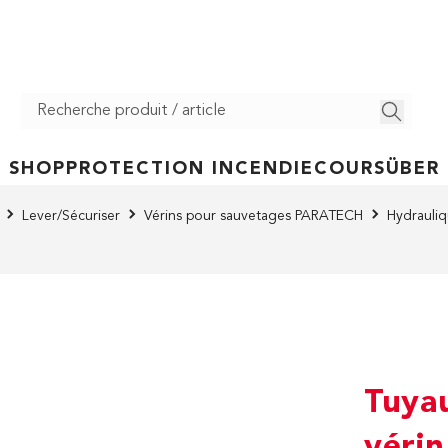
SHOP
PROTECTION INCENDIE
COURS
ÜBER
Lever/Sécuriser
Vérins pour sauvetages PARATECH
Hydrauli
Tuya