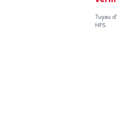
vérin
Tuyau d
HFS.