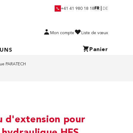
FR
|
+41 41 980 18 18
DE
Mon compte
Liste de vœux
Panier
 UNS
que PARATECH
u d'extension pour