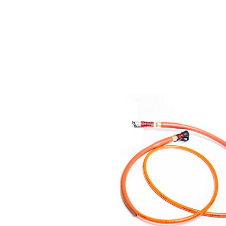
Article no.
Prix (sans TVA)
22-790030X
0,00 CHF