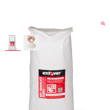
View larger image
View larger image
Agent d'extinction
Extover® Pure, sac 12,5 kg
Extover® - Le moyen d’extinction minéral
écologique pour éteindre les feux de