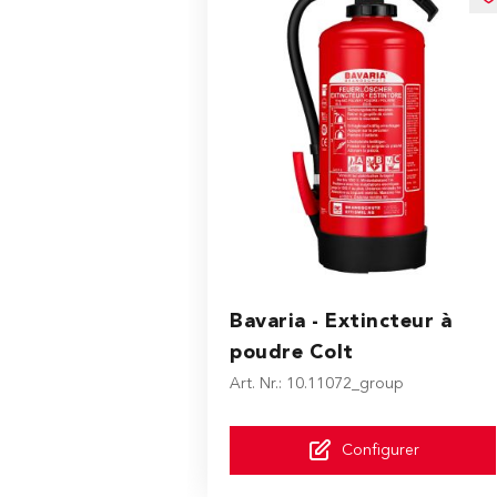
The price depends on the option
Bavaria - Extincteur à
poudre Colt
Art. Nr.: 10.11072_group
Configurer