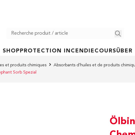
SHOP
PROTECTION INCENDIE
COURS
ÜBER
s et produits chimiques
Absorbants d'huiles et de produits chimiq
lephant Sorb Spezial
Ölbi