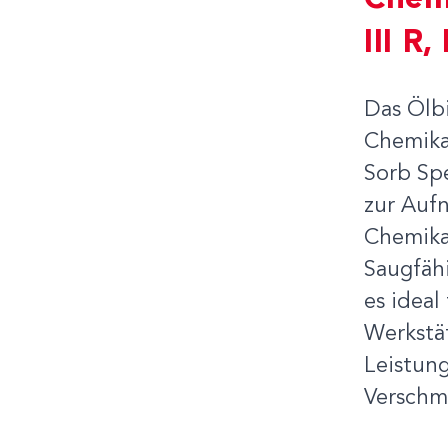
Chem
III R
Das Ölb
Chemikal
Sorb Spe
zur Auf
Chemikal
Saugfähi
es ideal
Werkstät
Leistun
Verschm