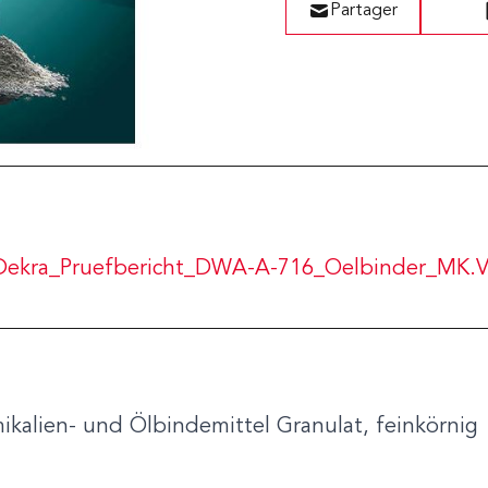
Partager
_Dekra_Pruefbericht_DWA-A-716_Oelbinder_MK.
kalien- und Ölbindemittel Granulat, feinkörnig