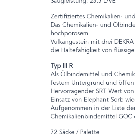
Saugleistung: 23,5 L/VE
Zertifiziertes Chemikalien- u
Das Chemikalien- und Ölbindem
hochporösem
Vulkangestein mit drei DEKRA 
die Haltefähigkeit von flüssi
Typ III R
Als Ölbindemittel und Chemika
festem Untergrund und öffentl
Hervorragender SRT Wert von 0
Einsatz von Elephant Sorb wie
Aufgenommen in der Liste der
Chemikalienbindemittel GÖC e
72 Säcke / Palette