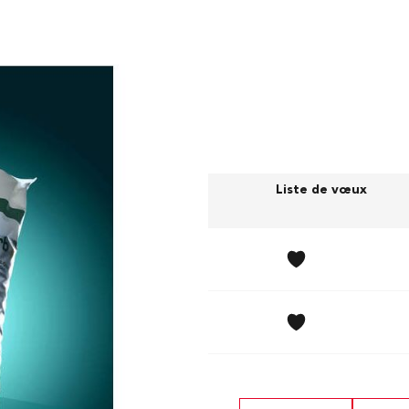
lette
Prix (sans TVA)
Liste de vœux
28,00 CHF
14,50 CHF