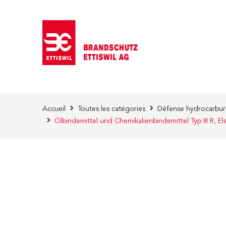
Skip to Content
Accueil
Toutes les catégories
Défense hydrocarbure
Ölbindemittel und Chemikalienbindemittel Typ III R, E