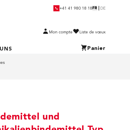
FR
|
+41 41 980 18 18
DE
Mon compte
Liste de vœux
Panier
 UNS
ues
ndemittel und