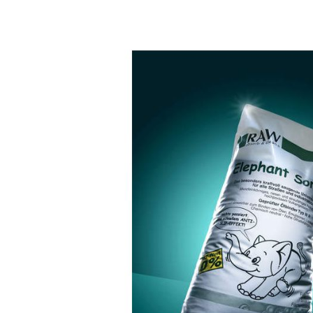
Variations des produits
Article no.
Contenu (l)
Une pa
06.31004
Sack 40 l
à 36
06.31005
Sack 20 l
à 72