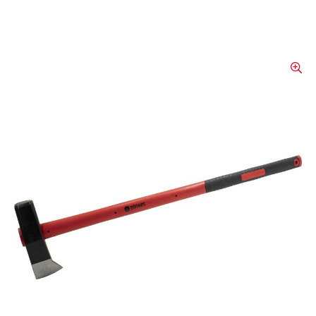
Marteau fendeur, manche
en fibre de verre
Marteau fendeur de qualité équipé d'un
manche en fibre de verre. Connexion quasi
inamovible de la tête et du manche, d'où
une sécurité accrue et une longue durée de
vie.