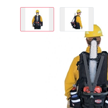
View larger image
View larger image
Article no.
Prix (sans TVA)
04.42405
663,00 CHF