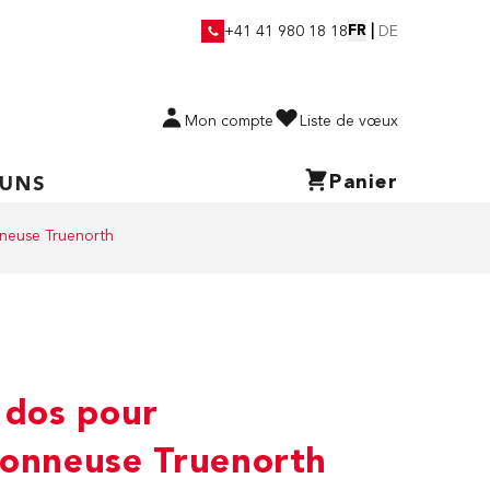
FR
|
+41 41 980 18 18
DE
Mon compte
Liste de vœux
Panier
 UNS
nneuse Truenorth
 dos pour
çonneuse Truenorth