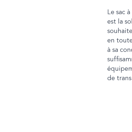
Le sac 
est la s
souhaite
en toute
à sa con
suffisa
équipem
de tran