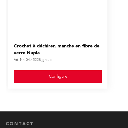
The price depends on the options chosen on the produ
Crochet à déchirer, manche en fibre de
verre Nupla
Art. Nr.: 04.45228_group
Configurer
CONTACT