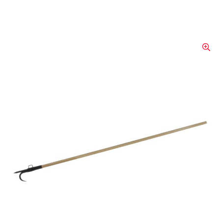
Crochet à incendie
Avec manche en bois Ø 35 mm, longueur
2,5 m. Le crochet d’arrachage en une pièce
et les raccords sont fabriqués en acier forgé
galvanisé.