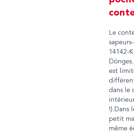
poche
cont
Le conte
sapeurs
14142-K 
Dönges. 
est limi
différen
dans le 
intérieu
!).Dans 
petit ma
même éq