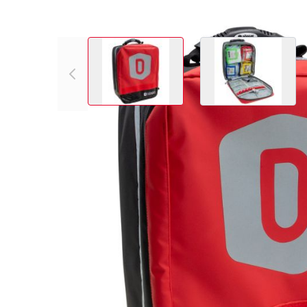
View larger image
View larger
Variations des produits