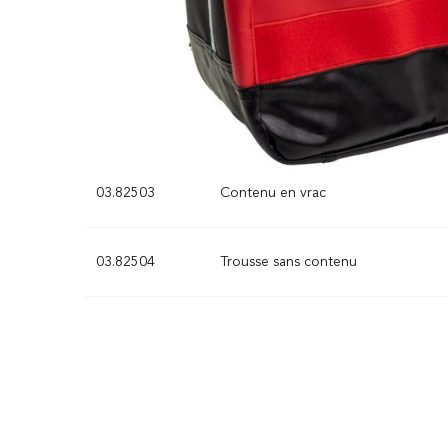
Article no.
Produit
03.82502
Trousse de secours avec contenu
03.82503
Contenu en vrac
03.82504
Trousse sans contenu