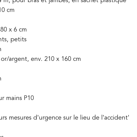
. 4 m, pour bras et jambes, en sachet plastique
 10 cm
 80 x 6 cm
ts, petits
m
 or/argent, env. 210 x 160 cm
m
ur mains P10
urs mesures d'urgence sur le lieu de l'accident'