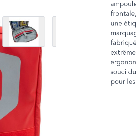
ampoules
frontale
 image
View larger image
View larger image
une étiq
marquage
fabriqu
extrême
ergonomi
souci du
pour les