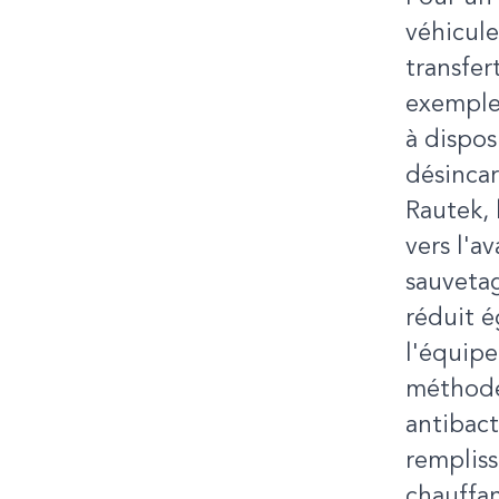
véhicul
transfer
exemple
à dispos
désincar
Rautek, 
vers l'a
sauvetag
réduit 
l'équipe
méthode
antibact
rempliss
chauffa