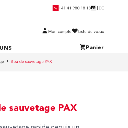
FR
|
+41 41 980 18 18
DE
Mon compte
Liste de vœux
Panier
 UNS
age
Boa de sauvetage PAX
de sauvetage PAX
 sauvetage rapide depuis un