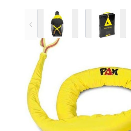
View larger image
View larger
Article no.
Poids (kg)
Longueurs 
03.82431
0,9
315