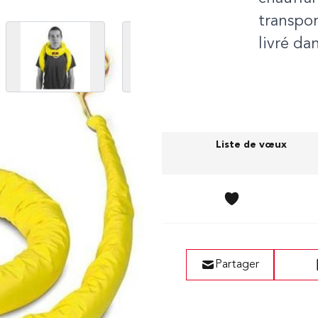
transpor
 image
View larger image
View larger image
View 
livré da
(cm)
Prix (sans TVA)
Liste de vœux
391,00 CHF
Partager