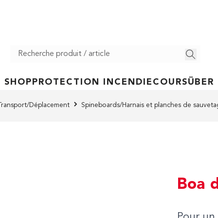
SHOP
PROTECTION INCENDIE
COURS
ÜBER
Transport/Déplacement
Spineboards/Harnais et planches de sauvet
Boa 
Pour un