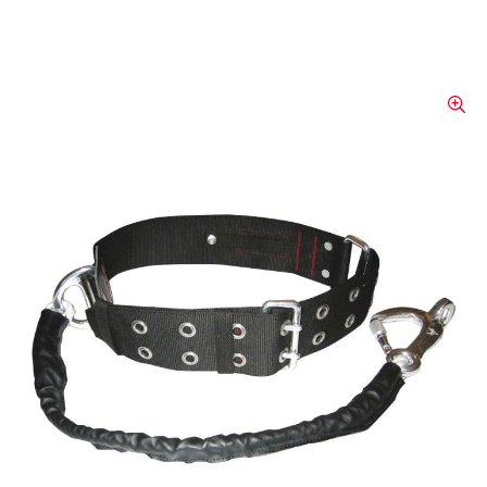
Ceinture de sécurité avec
anneau multifonctions
Conforme à la nouvelle norme DIN 14927
révisée. Toutes les ceintures avec boucle à
deux ergots.Les ceintures sont équipées au
choix de mousquetons avec Twistlock.