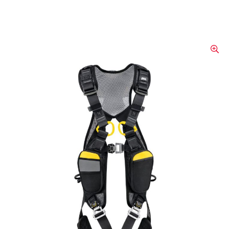
Harnais Newton Easyfit
Grâce au concept EASYFIT, la mise en place
du harnais est un véritable jeu d'enfant. Un
gilet garantit la bonne forme du harnais et
les boucles automatiques FAST au niveau
de la poitrine et des jambes permettent
d'enfiler le harnais tout en gardant les deux
pieds au sol.