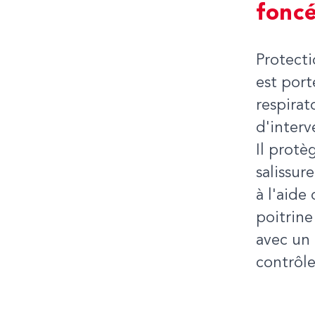
fonc
Protect
est port
respirat
d'interv
Il prot
salissur
à l'aide
poitrin
avec un 
contrôl