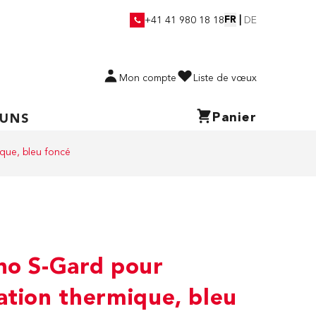
FR
|
+41 41 980 18 18
DE
Mon compte
Liste de vœux
Panier
 UNS
que, bleu foncé
ho S-Gard pour
ation thermique, bleu