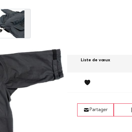
View larger image
Prix (sans TVA)
Liste de vœux
e
217,00 CHF
Partager