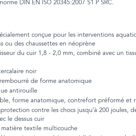
la norme DIN EN ISO 20345:2007 S1 P SRC.
écialement conçue pour les interventions aquati
ns ou des chaussettes en néoprène
sseur du cuir 1,8 - 2,0 mm, combiné avec un tissu
ercalaire noir
 rembourré de forme anatomique
ue antirouille
able, forme anatomique, contrefort préformé et 
otection contre les chocs jusqu'à 200 joules, de
ec le dessus cuir
 matière textile multicouche