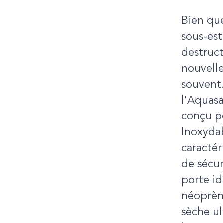
Bien que
sous-est
destruct
nouvelle
souvent.
l'Aquas
conçu p
Inoxydab
caractér
de sécur
porte i
néoprène
sèche u