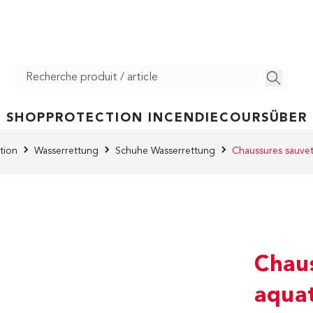
SHOP
PROTECTION INCENDIE
COURS
ÜBER
tion
Wasserrettung
Schuhe Wasserrettung
Chaussures sauve
Chau
aqua