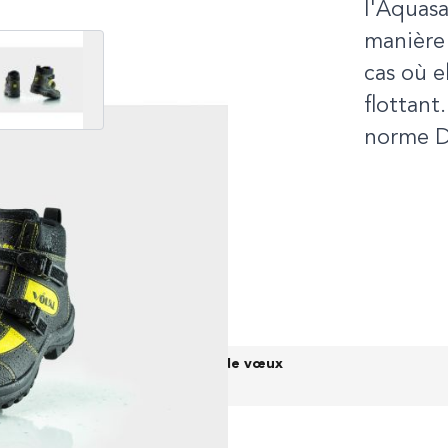
l'Aquasa
manière 
View larger image
cas où e
flottant
norme D
ns TVA)
Liste de vœux
HF