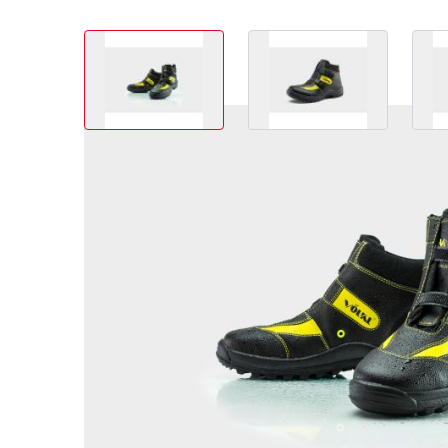
View larger image
View larger image
Variations des produits
Article no.
Tailles
Prix (sa
02.6911036
36
165,00 C