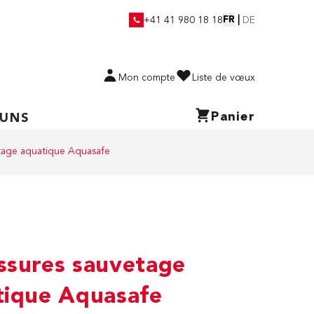
FR
|
+41 41 980 18 18
DE
Mon compte
Liste de vœux
Panier
 UNS
tage aquatique Aquasafe
ssures sauvetage
tique Aquasafe