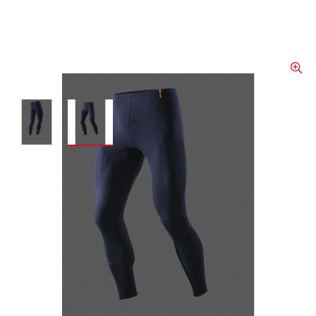
View larger image
View larger image
Caleçon ignifuge
Ce caleçon ignifuge offre une conception à
coutures plates de haute qualité - pour un
confort idéal et permet de porter des