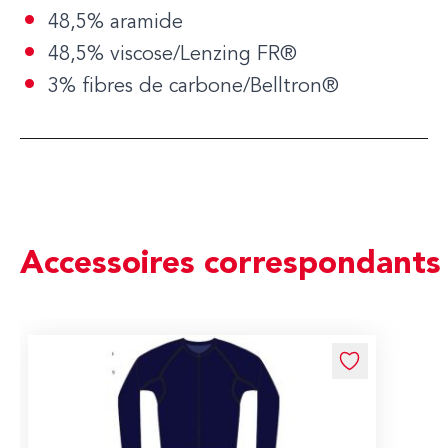
48,5% aramide
48,5% viscose/Lenzing FR®
3% fibres de carbone/Belltron®
Accessoires correspondants
Navigating through the elements of the carousel is possible us
Press to skip carousel