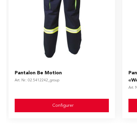
The price depends on the options chosen on the produ
The
Pantalon Be Motion
Pan
«Wo
Art. Nr.: 02.5412242_group
Art. 
Configurer