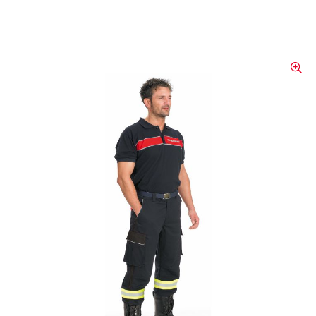
Pantalon de Travail F.A.B.
Type Extra «Worker»
Coupe moderne, pince au genou, élastique
à la taille, diverses poches pratiques, très
confortable, velcro réglable dans le bas de
la jambe et bandes réfléchissantes.