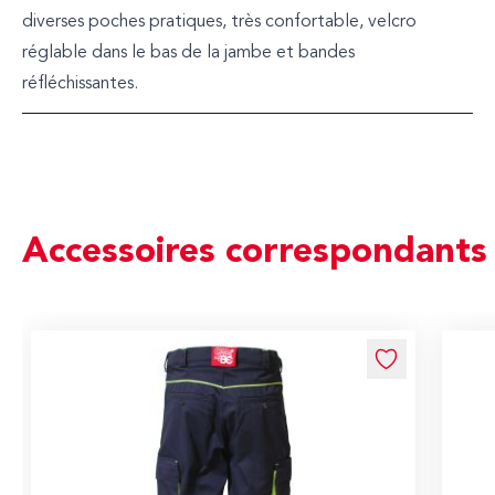
diverses poches pratiques, très confortable, velcro
réglable dans le bas de la jambe et bandes
réfléchissantes.
Accessoires correspondants
Navigating through the elements of the carousel is possible us
Press to skip carousel
Press to go to carousel navigation