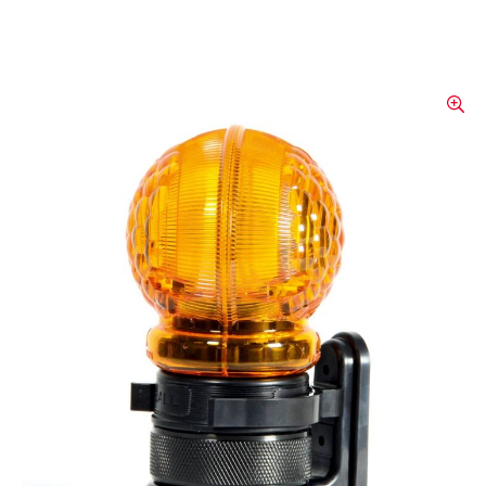
Lampe à simple
clignotement Triopan
Fireball
Avec le modèle Triopan Fireball V2, nous
vous présentons la nouvelle génération de
mini-lampes clignotantes LED pour la
signalisation temporaire.